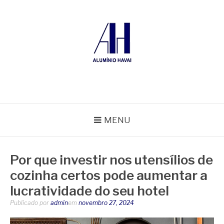
Pular
para
o
conteúdo
ALUMÍNIO HAVAÍ
Blog Alumínio Havaí
MENU
Por que investir nos utensílios de
cozinha certos pode aumentar a
lucratividade do seu hotel
Publicado por
admin
em
novembro 27, 2024