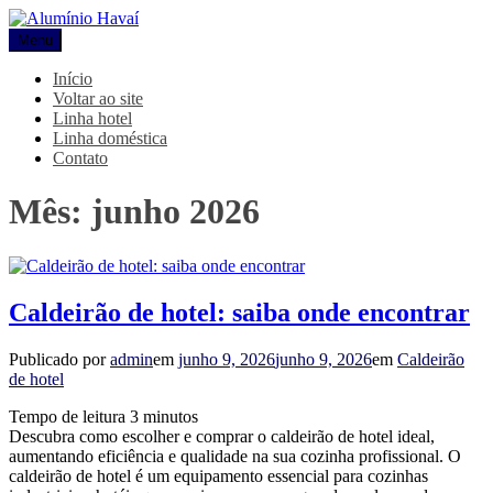
Pular
para
Menu
Alumínio Havaí
Blog Alumínio Havaí
o
conteúdo
Início
Voltar ao site
Linha hotel
Linha doméstica
Contato
Mês:
junho 2026
Caldeirão de hotel: saiba onde encontrar
Publicado por
admin
em
junho 9, 2026
junho 9, 2026
em
Caldeirão
de hotel
Tempo de leitura
3
minutos
Descubra como escolher e comprar o caldeirão de hotel ideal,
aumentando eficiência e qualidade na sua cozinha profissional. O
caldeirão de hotel é um equipamento essencial para cozinhas