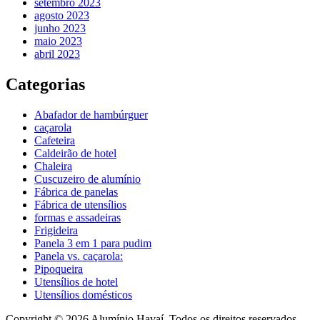
setembro 2023
agosto 2023
junho 2023
maio 2023
abril 2023
Categorias
Abafador de hambúrguer
caçarola
Cafeteira
Caldeirão de hotel
Chaleira
Cuscuzeiro de alumínio
Fábrica de panelas
Fábrica de utensílios
formas e assadeiras
Frigideira
Panela 3 em 1 para pudim
Panela vs. caçarola:
Pipoqueira
Utensílios de hotel
Utensílios domésticos
Copyright © 2026 Alumínio Havaí. Todos os direitos reservados.