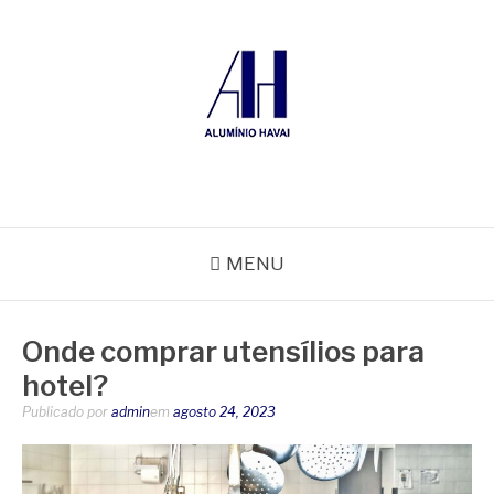
Pular
para
o
conteúdo
ALUMÍNIO HAVAÍ
Blog Alumínio Havaí
MENU
Onde comprar utensílios para
hotel?
Publicado por
admin
em
agosto 24, 2023