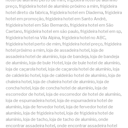
hotel de alumínio perto de mim
,
frigideira hotel de alumínio
preço
,
frigideira hotel de alumínio próximo a mim
,
frigideira
hotel direto da fabrica
,
frigideira hotel em Diadema
,
frigideira
hotel em promoção
,
frigideira hotel em Santo André
,
frigideira hotel em São Bernardo
,
frigideira hotel em São
Caetano
,
frigideira hotel em são paulo
,
frigideira hotel em sp
,
frigideira hotel na Vila Alpina
,
frigideira hotel no ABC
,
frigideira hotel perto de mim
,
frigideira hotel preço
,
frigideira
hotel próximo a mim
,
loja de assadeira hotel
,
loja de
assadeira hotel de alumínio
,
loja de bandeja
,
loja de bandeja
de alumínio
,
loja de bule Hotel
,
loja de bule hotel de alumínio
,
loja de caçarola hotel
,
loja de caçarola hotel de alumínio
,
loja
de caldeirão hotel
,
loja de caldeirão hotel de alumínio
,
loja de
chaleira hotel
,
loja de chaleira hotel de alumínio
,
loja de
concha hotel
,
loja de concha hotel de alumínio
,
loja de
escorredor de hotel
,
loja de escorredor de hotel de alumínio
,
loja de espumadeira hotel
,
loja de espumadeira hotel de
alumínio
,
loja de fervedor hotel
,
loja de fervedor hotel de
alumínio
,
loja de frigideira hotel
,
loja de frigideira hotel de
alumínio
,
loja de tacho
,
loja de tacho de alumínio
,
onde
encontrar assadeira hotel
,
onde encontrar assadeira hotel