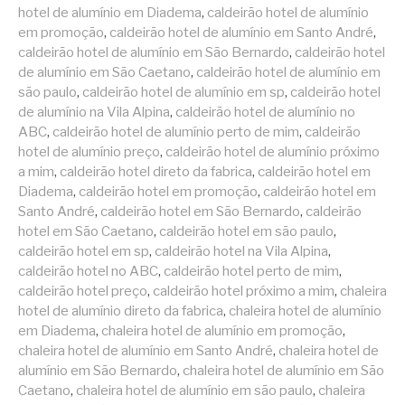
hotel de alumínio em Diadema
,
caldeirão hotel de alumínio
em promoção
,
caldeirão hotel de alumínio em Santo André
,
caldeirão hotel de alumínio em São Bernardo
,
caldeirão hotel
de alumínio em São Caetano
,
caldeirão hotel de alumínio em
são paulo
,
caldeirão hotel de alumínio em sp
,
caldeirão hotel
de alumínio na Vila Alpina
,
caldeirão hotel de alumínio no
ABC
,
caldeirão hotel de alumínio perto de mim
,
caldeirão
hotel de alumínio preço
,
caldeirão hotel de alumínio próximo
a mim
,
caldeirão hotel direto da fabrica
,
caldeirão hotel em
Diadema
,
caldeirão hotel em promoção
,
caldeirão hotel em
Santo André
,
caldeirão hotel em São Bernardo
,
caldeirão
hotel em São Caetano
,
caldeirão hotel em são paulo
,
caldeirão hotel em sp
,
caldeirão hotel na Vila Alpina
,
caldeirão hotel no ABC
,
caldeirão hotel perto de mim
,
caldeirão hotel preço
,
caldeirão hotel próximo a mim
,
chaleira
hotel de alumínio direto da fabrica
,
chaleira hotel de alumínio
em Diadema
,
chaleira hotel de alumínio em promoção
,
chaleira hotel de alumínio em Santo André
,
chaleira hotel de
alumínio em São Bernardo
,
chaleira hotel de alumínio em São
Caetano
,
chaleira hotel de alumínio em são paulo
,
chaleira