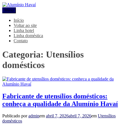
Pular
para
Menu
Alumínio Havaí
Blog Alumínio Havaí
o
conteúdo
Início
Voltar ao site
Linha hotel
Linha doméstica
Contato
Categoria:
Utensílios
domésticos
Fabricante de utensílios domésticos:
conheça a qualidade da Alumínio Havaí
Publicado por
admin
em
abril 7, 2026
abril 7, 2026
em
Utensílios
domésticos