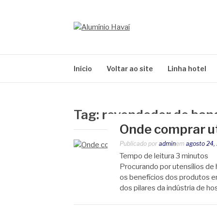
Pular
para
o
ALUMÍNIO HAV
conteúdo
Blog Alumínio Havaí
Início
Voltar ao site
Linha hotel
Tag:
revendedor de band
Onde comprar ut
Publicado por
admin
em
agosto 24,
Tempo de leitura
3
minutos
Procurando por utensílios de
os benefícios dos produtos e
dos pilares da indústria de h