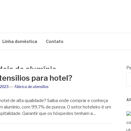
AÍ
Linha doméstica
Contato
eja de alumínio
Pe
ensílios para hotel?
 2023
em
Fábrica de utensílios
A
 hotel de alta qualidade? Saiba onde comprar e conheça
m alumínio, com 99,7% de pureza. O setor hoteleiro é um
ospitalidade. Garantir que os hóspedes tenham a…