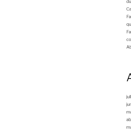
du
Ca
Fa
qu
Fa
co
Ab
ju
ju
m
ab
m