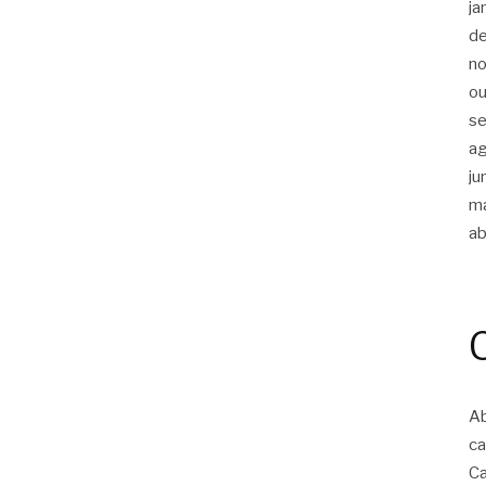
ja
d
n
ou
s
a
ju
m
ab
Ab
ca
Ca