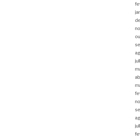
fe
ja
d
n
ou
s
a
ju
m
ab
m
fe
n
s
a
ju
fe