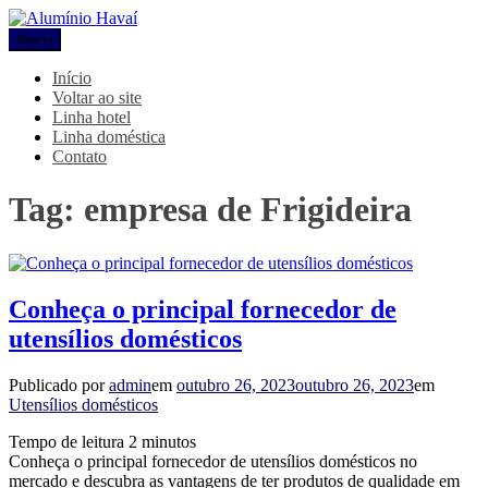
Pular
para
Menu
Alumínio Havaí
Blog Alumínio Havaí
o
conteúdo
Início
Voltar ao site
Linha hotel
Linha doméstica
Contato
Tag:
empresa de Frigideira
Conheça o principal fornecedor de
utensílios domésticos
Publicado por
admin
em
outubro 26, 2023
outubro 26, 2023
em
Utensílios domésticos
Tempo de leitura
2
minutos
Conheça o principal fornecedor de utensílios domésticos no
mercado e descubra as vantagens de ter produtos de qualidade em