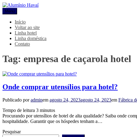
Pular
para
Menu
Alumínio Havaí
Blog Alumínio Havaí
o
conteúdo
Início
Voltar ao site
Linha hotel
Linha doméstica
Contato
Tag:
empresa de caçarola hotel
Onde comprar utensílios para hotel?
Publicado por
admin
em
agosto 24, 2023
agosto 24, 2023
em
Fábrica d
Tempo de leitura
3
minutos
Procurando por utensílios de hotel de alta qualidade? Saiba onde com
hospitalidade. Garantir que os hóspedes tenham a…
Pesquisar