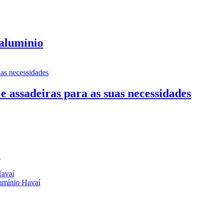
 alumínio
e assadeiras para as suas necessidades
a
Havaí
lumínio Havaí