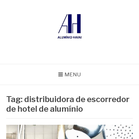
Pular
para
o
conteúdo
ALUMÍNIO HAVAÍ
Blog Alumínio Havaí
MENU
Tag:
distribuidora de escorredor
de hotel de alumínio