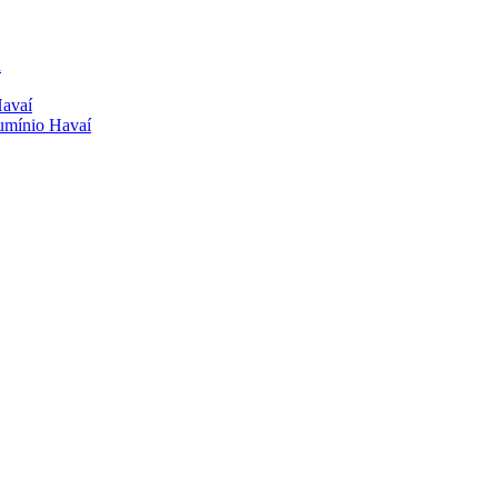
a
Havaí
lumínio Havaí