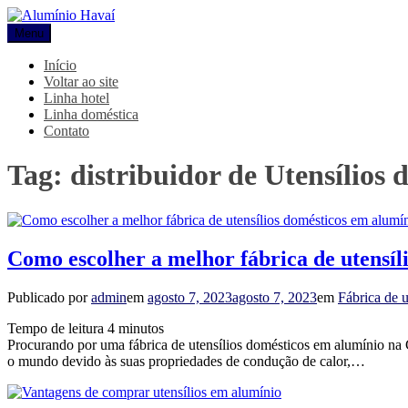
Pular
para
Menu
Alumínio Havaí
Blog Alumínio Havaí
o
conteúdo
Início
Voltar ao site
Linha hotel
Linha doméstica
Contato
Tag:
distribuidor de Utensílios 
Como escolher a melhor fábrica de utensíl
Publicado por
admin
em
agosto 7, 2023
agosto 7, 2023
em
Fábrica de u
Tempo de leitura
4
minutos
Procurando por uma fábrica de utensílios domésticos em alumínio na
o mundo devido às suas propriedades de condução de calor,…