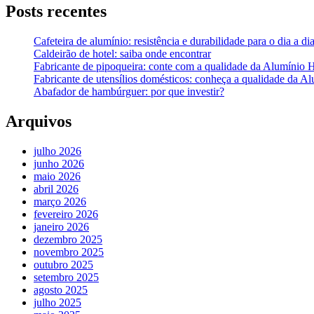
Posts recentes
Cafeteira de alumínio: resistência e durabilidade para o dia a di
Caldeirão de hotel: saiba onde encontrar
Fabricante de pipoqueira: conte com a qualidade da Alumínio 
Fabricante de utensílios domésticos: conheça a qualidade da A
Abafador de hambúrguer: por que investir?
Arquivos
julho 2026
junho 2026
maio 2026
abril 2026
março 2026
fevereiro 2026
janeiro 2026
dezembro 2025
novembro 2025
outubro 2025
setembro 2025
agosto 2025
julho 2025