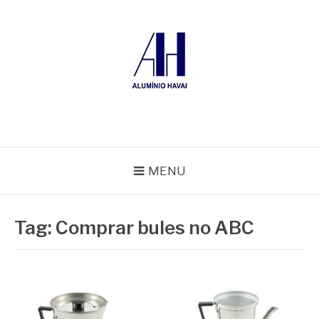
Pular
para
o
conteúdo
ALUMÍNIO HAVAÍ
Blog Alumínio Havaí
MENU
Tag:
Comprar bules no ABC