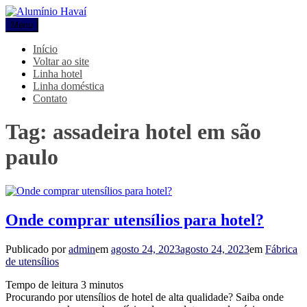
Pular
para
Menu
Alumínio Havaí
Blog Alumínio Havaí
o
conteúdo
Início
Voltar ao site
Linha hotel
Linha doméstica
Contato
Tag:
assadeira hotel em são
paulo
Onde comprar utensílios para hotel?
Publicado por
admin
em
agosto 24, 2023
agosto 24, 2023
em
Fábrica
de utensílios
Tempo de leitura
3
minutos
Procurando por utensílios de hotel de alta qualidade? Saiba onde