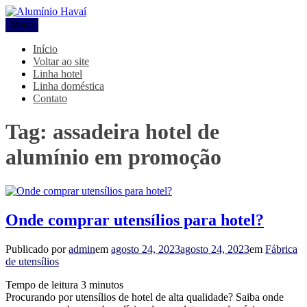
Pular
para
Menu
Alumínio Havaí
Blog Alumínio Havaí
o
conteúdo
Início
Voltar ao site
Linha hotel
Linha doméstica
Contato
Tag:
assadeira hotel de
alumínio em promoção
Onde comprar utensílios para hotel?
Publicado por
admin
em
agosto 24, 2023
agosto 24, 2023
em
Fábrica
de utensílios
Tempo de leitura
3
minutos
Procurando por utensílios de hotel de alta qualidade? Saiba onde