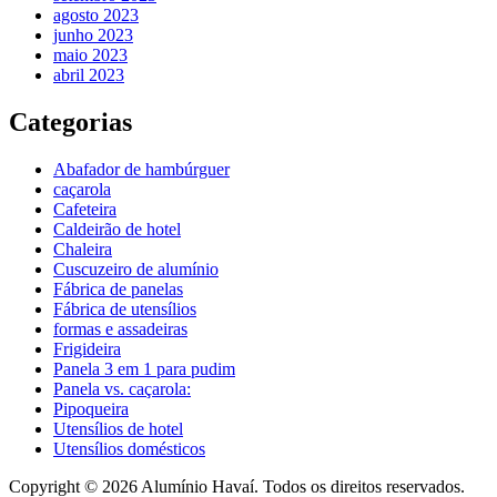
agosto 2023
junho 2023
maio 2023
abril 2023
Categorias
Abafador de hambúrguer
caçarola
Cafeteira
Caldeirão de hotel
Chaleira
Cuscuzeiro de alumínio
Fábrica de panelas
Fábrica de utensílios
formas e assadeiras
Frigideira
Panela 3 em 1 para pudim
Panela vs. caçarola:
Pipoqueira
Utensílios de hotel
Utensílios domésticos
Copyright © 2026 Alumínio Havaí. Todos os direitos reservados.