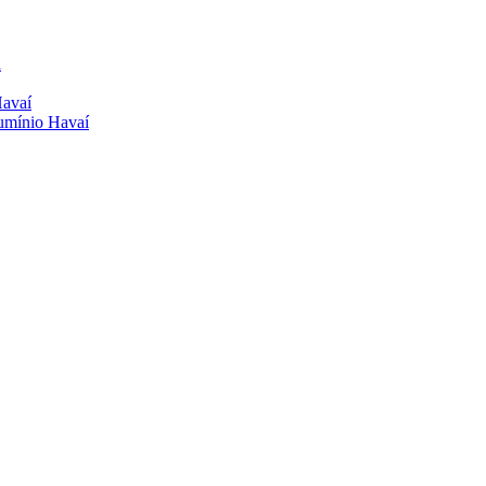
a
Havaí
lumínio Havaí