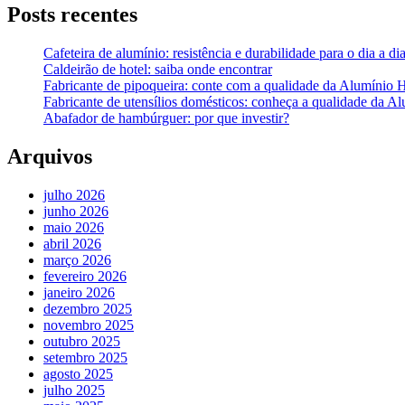
Posts recentes
Cafeteira de alumínio: resistência e durabilidade para o dia a di
Caldeirão de hotel: saiba onde encontrar
Fabricante de pipoqueira: conte com a qualidade da Alumínio 
Fabricante de utensílios domésticos: conheça a qualidade da A
Abafador de hambúrguer: por que investir?
Arquivos
julho 2026
junho 2026
maio 2026
abril 2026
março 2026
fevereiro 2026
janeiro 2026
dezembro 2025
novembro 2025
outubro 2025
setembro 2025
agosto 2025
julho 2025