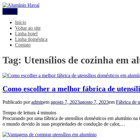
Pular
para
Menu
Alumínio Havaí
Blog Alumínio Havaí
o
conteúdo
Início
Voltar ao site
Linha hotel
Linha doméstica
Contato
Tag:
Utensílios de cozinha em 
Como escolher a melhor fábrica de utensíl
Publicado por
admin
em
agosto 7, 2023
agosto 7, 2023
em
Fábrica de u
Tempo de leitura
4
minutos
Procurando por uma fábrica de utensílios domésticos em alumínio na
o mundo devido às suas propriedades de condução de calor,…