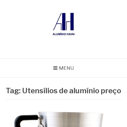
Pular
para
o
conteúdo
ALUMÍNIO HAVAÍ
Blog Alumínio Havaí
MENU
Tag:
Utensílios de alumínio preço