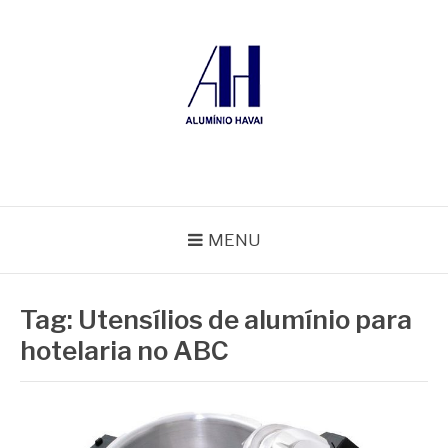
Pular
para
o
conteúdo
ALUMÍNIO HAVAÍ
Blog Alumínio Havaí
MENU
Tag:
Utensílios de alumínio para
hotelaria no ABC