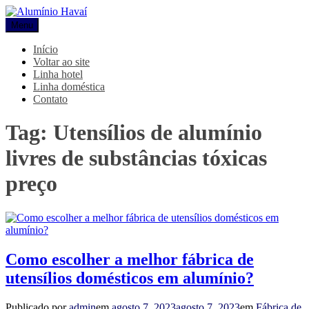
Pular
para
Menu
Alumínio Havaí
Blog Alumínio Havaí
o
conteúdo
Início
Voltar ao site
Linha hotel
Linha doméstica
Contato
Tag:
Utensílios de alumínio
livres de substâncias tóxicas
preço
Como escolher a melhor fábrica de
utensílios domésticos em alumínio?
Publicado por
admin
em
agosto 7, 2023
agosto 7, 2023
em
Fábrica de