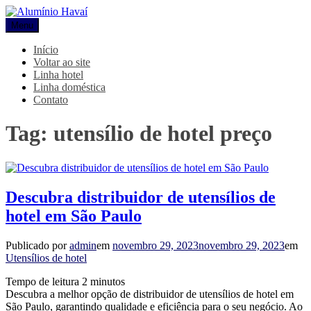
Pular
para
Menu
Alumínio Havaí
Blog Alumínio Havaí
o
conteúdo
Início
Voltar ao site
Linha hotel
Linha doméstica
Contato
Tag:
utensílio de hotel preço
Descubra distribuidor de utensílios de
hotel em São Paulo
Publicado por
admin
em
novembro 29, 2023
novembro 29, 2023
em
Utensílios de hotel
Tempo de leitura
2
minutos
Descubra a melhor opção de distribuidor de utensílios de hotel em
São Paulo, garantindo qualidade e eficiência para o seu negócio. Ao