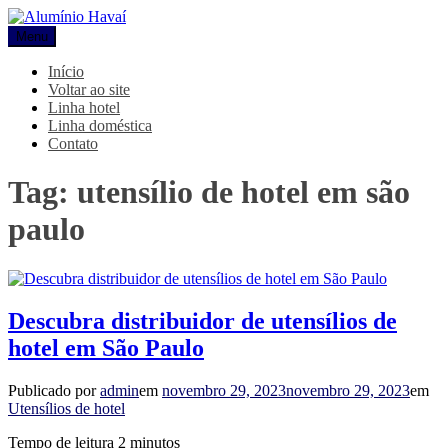
Pular
para
Menu
Alumínio Havaí
Blog Alumínio Havaí
o
conteúdo
Início
Voltar ao site
Linha hotel
Linha doméstica
Contato
Tag:
utensílio de hotel em são
paulo
Descubra distribuidor de utensílios de
hotel em São Paulo
Publicado por
admin
em
novembro 29, 2023
novembro 29, 2023
em
Utensílios de hotel
Tempo de leitura
2
minutos