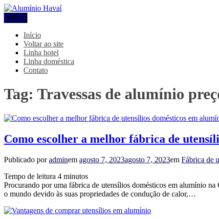
Pular
para
Menu
Alumínio Havaí
Blog Alumínio Havaí
o
conteúdo
Início
Voltar ao site
Linha hotel
Linha doméstica
Contato
Tag:
Travessas de alumínio preç
Como escolher a melhor fábrica de utensíl
Publicado por
admin
em
agosto 7, 2023
agosto 7, 2023
em
Fábrica de u
Tempo de leitura
4
minutos
Procurando por uma fábrica de utensílios domésticos em alumínio na
o mundo devido às suas propriedades de condução de calor,…