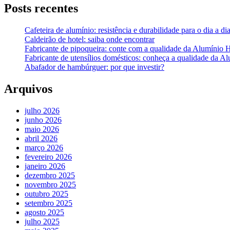
Posts recentes
Cafeteira de alumínio: resistência e durabilidade para o dia a di
Caldeirão de hotel: saiba onde encontrar
Fabricante de pipoqueira: conte com a qualidade da Alumínio 
Fabricante de utensílios domésticos: conheça a qualidade da A
Abafador de hambúrguer: por que investir?
Arquivos
julho 2026
junho 2026
maio 2026
abril 2026
março 2026
fevereiro 2026
janeiro 2026
dezembro 2025
novembro 2025
outubro 2025
setembro 2025
agosto 2025
julho 2025