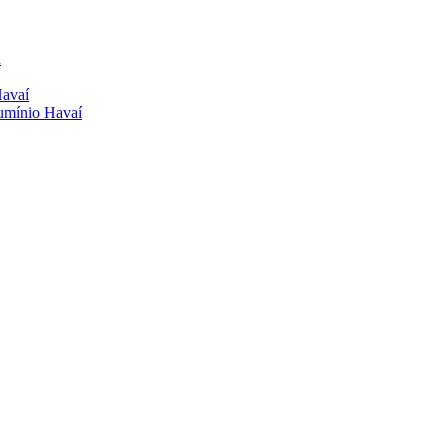
a
Havaí
lumínio Havaí