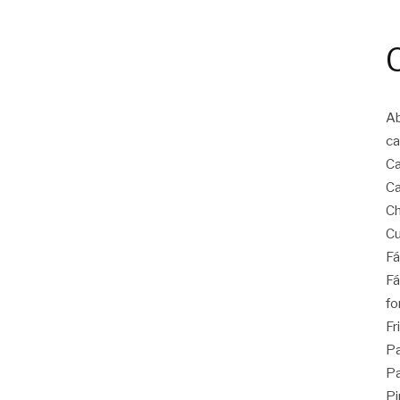
Ab
ca
Ca
Ca
Ch
Cu
Fá
Fá
fo
Fr
Pa
Pa
Pi