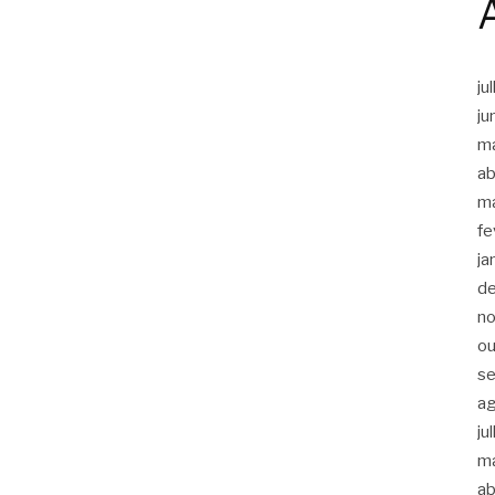
ju
ju
m
ab
m
fe
ja
d
n
ou
s
a
ju
m
ab