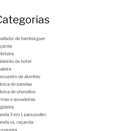
Categorias
afador de hambúrguer
çarola
feteira
ldeirão de hotel
aleira
scuzeiro de alumínio
brica de panelas
brica de utensílios
rmas e assadeiras
igideira
nela 3 em 1 para pudim
nela vs. caçarola:
poqueira