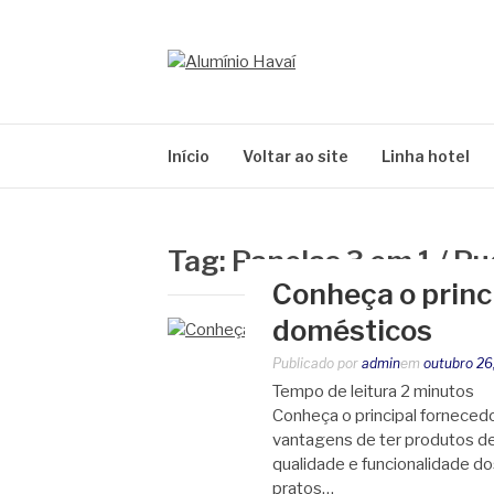
Pular
para
o
ALUMÍNIO HAV
conteúdo
Blog Alumínio Havaí
Início
Voltar ao site
Linha hotel
Tag:
Panelas 3 em 1 / 
Conheça o princi
domésticos
Publicado por
admin
em
outubro 26
Tempo de leitura
2
minutos
Conheça o principal forneced
vantagens de ter produtos de 
qualidade e funcionalidade do
pratos…