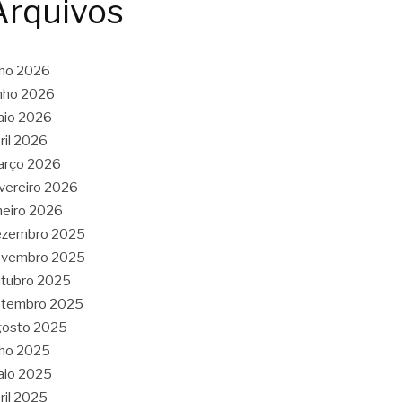
Arquivos
lho 2026
nho 2026
aio 2026
ril 2026
arço 2026
vereiro 2026
neiro 2026
ezembro 2025
ovembro 2025
tubro 2025
etembro 2025
gosto 2025
lho 2025
aio 2025
ril 2025