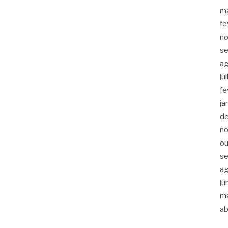
m
fe
n
s
a
ju
fe
ja
d
n
ou
s
a
ju
m
ab