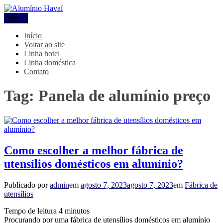
Pular
para
Menu
Alumínio Havaí
Blog Alumínio Havaí
o
conteúdo
Início
Voltar ao site
Linha hotel
Linha doméstica
Contato
Tag:
Panela de alumínio preço
Como escolher a melhor fábrica de
utensílios domésticos em alumínio?
Publicado por
admin
em
agosto 7, 2023
agosto 7, 2023
em
Fábrica de
utensílios
Tempo de leitura
4
minutos
Procurando por uma fábrica de utensílios domésticos em alumínio