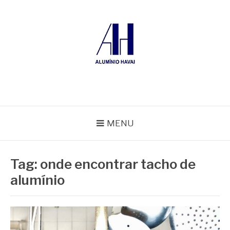
Pular
para
o
conteúdo
ALUMÍNIO HAVAÍ
Blog Alumínio Havaí
MENU
Tag:
onde encontrar tacho de
alumínio