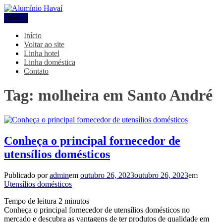
Pular
para
Menu
Alumínio Havaí
Blog Alumínio Havaí
o
conteúdo
Início
Voltar ao site
Linha hotel
Linha doméstica
Contato
Tag:
molheira em Santo André
Conheça o principal fornecedor de
utensílios domésticos
Publicado por
admin
em
outubro 26, 2023
outubro 26, 2023
em
Utensílios domésticos
Tempo de leitura
2
minutos
Conheça o principal fornecedor de utensílios domésticos no
mercado e descubra as vantagens de ter produtos de qualidade em