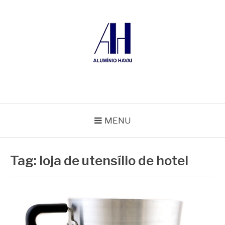
Pular
para
o
conteúdo
ALUMÍNIO HAVAÍ
Blog Alumínio Havaí
MENU
Tag:
loja de utensílio de hotel