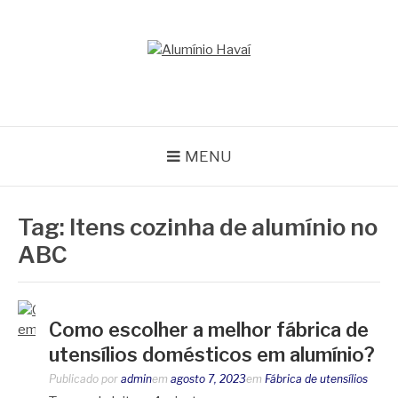
Pular
para
o
ALUMÍNIO HAVAÍ
conteúdo
Blog Alumínio Havaí
MENU
Tag:
Itens cozinha de alumínio no
ABC
Como escolher a melhor fábrica de
utensílios domésticos em alumínio?
Publicado por
admin
em
agosto 7, 2023
em
Fábrica de utensílios