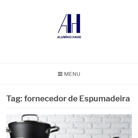
Pular
para
o
conteúdo
ALUMÍNIO HAVAÍ
Blog Alumínio Havaí
MENU
Tag:
fornecedor de Espumadeira