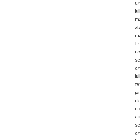
a
ju
m
ab
m
fe
n
s
a
ju
fe
ja
d
n
ou
s
a