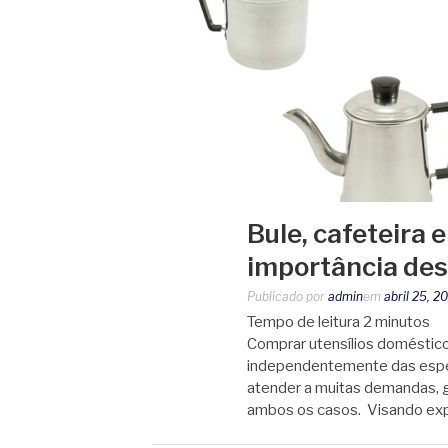
Bule, cafeteira 
importância des
Publicado por
admin
em
abril 25, 2
Tempo de leitura
2
minutos
Comprar utensílios domésticos
independentemente das espec
atender a muitas demandas, g
ambos os casos. Visando expl