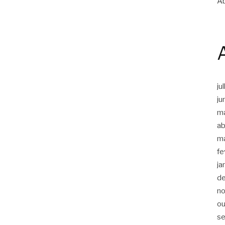
Ab
ju
ju
m
ab
m
fe
ja
d
n
ou
s