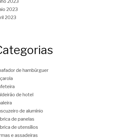
nho 2023
aio 2023
ril 2023
Categorias
afador de hambúrguer
çarola
feteira
ldeirão de hotel
aleira
scuzeiro de alumínio
brica de panelas
brica de utensílios
rmas e assadeiras