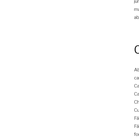
ju
m
ab
Ab
ca
Ca
Ca
Ch
Cu
Fá
Fá
fo