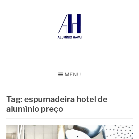
Pular
para
o
conteúdo
ALUMÍNIO HAVAÍ
Blog Alumínio Havaí
MENU
Tag:
espumadeira hotel de
alumínio preço