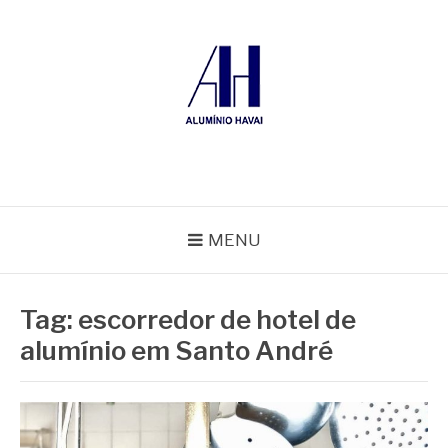
Pular
para
o
conteúdo
ALUMÍNIO HAVAÍ
Blog Alumínio Havaí
MENU
Tag:
escorredor de hotel de
alumínio em Santo André