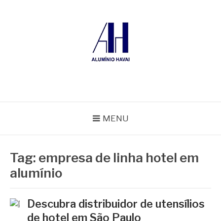
Pular
para
o
conteúdo
ALUMÍNIO HAVAÍ
Blog Alumínio Havaí
MENU
Tag:
empresa de linha hotel em
alumínio
Descubra distribuidor de utensílios
de hotel em São Paulo