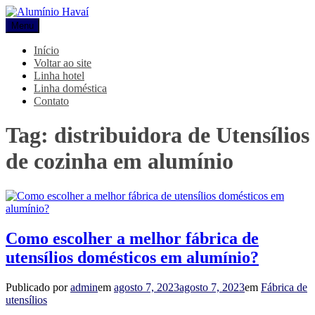
Pular
para
Menu
Alumínio Havaí
Blog Alumínio Havaí
o
conteúdo
Início
Voltar ao site
Linha hotel
Linha doméstica
Contato
Tag:
distribuidora de Utensílios
de cozinha em alumínio
Como escolher a melhor fábrica de
utensílios domésticos em alumínio?
Publicado por
admin
em
agosto 7, 2023
agosto 7, 2023
em
Fábrica de
utensílios