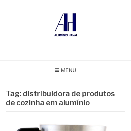
Pular
para
o
conteúdo
ALUMÍNIO HAVAÍ
Blog Alumínio Havaí
MENU
Tag:
distribuidora de produtos
de cozinha em alumínio