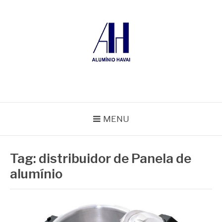
Pular
para
o
conteúdo
ALUMÍNIO HAVAÍ
Blog Alumínio Havaí
MENU
Tag:
distribuidor de Panela de
alumínio