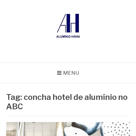
Pular
para
o
conteúdo
ALUMÍNIO HAVAÍ
Blog Alumínio Havaí
MENU
Tag:
concha hotel de alumínio no
ABC