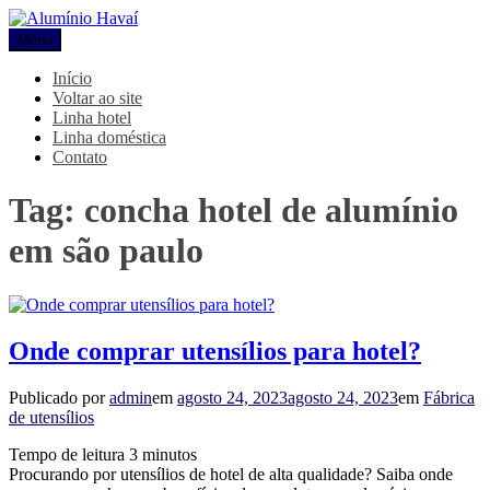
Pular
para
Menu
Alumínio Havaí
Blog Alumínio Havaí
o
conteúdo
Início
Voltar ao site
Linha hotel
Linha doméstica
Contato
Tag:
concha hotel de alumínio
em são paulo
Onde comprar utensílios para hotel?
Publicado por
admin
em
agosto 24, 2023
agosto 24, 2023
em
Fábrica
de utensílios
Tempo de leitura
3
minutos
Procurando por utensílios de hotel de alta qualidade? Saiba onde