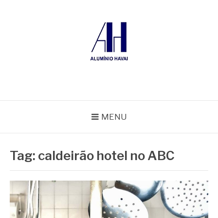
Pular
para
o
conteúdo
ALUMÍNIO HAVAÍ
Blog Alumínio Havaí
MENU
Tag:
caldeirão hotel no ABC