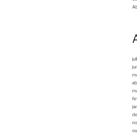
Ab
ju
ju
m
ab
m
fe
ja
d
n
ou