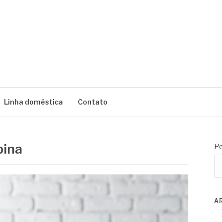
AÍ
Linha doméstica
Contato
pina
Pe
A