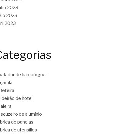
nho 2023
aio 2023
ril 2023
Categorias
afador de hambúrguer
çarola
feteira
ldeirão de hotel
aleira
scuzeiro de alumínio
brica de panelas
brica de utensílios