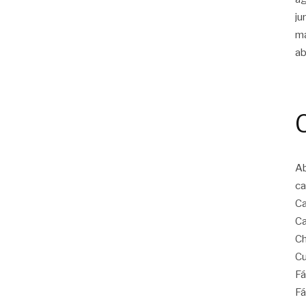
ju
m
ab
Ab
ca
Ca
Ca
Ch
Cu
Fá
Fá