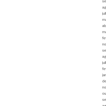
s
a
ju
m
ab
m
fe
n
s
a
ju
fe
ja
d
n
ou
s
a