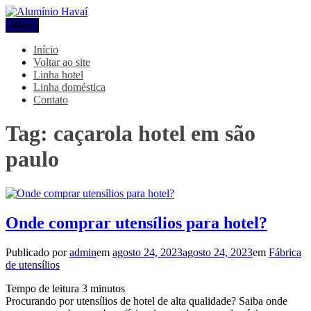
Pular
para
Menu
Alumínio Havaí
Blog Alumínio Havaí
o
conteúdo
Início
Voltar ao site
Linha hotel
Linha doméstica
Contato
Tag:
caçarola hotel em são
paulo
Onde comprar utensílios para hotel?
Publicado por
admin
em
agosto 24, 2023
agosto 24, 2023
em
Fábrica
de utensílios
Tempo de leitura
3
minutos
Procurando por utensílios de hotel de alta qualidade? Saiba onde