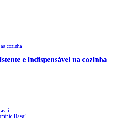
istente e indispensável na cozinha
a
Havaí
lumínio Havaí