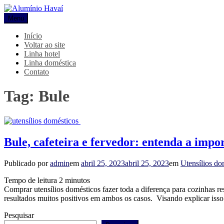
Pular
para
Menu
Alumínio Havaí
Blog Alumínio Havaí
o
conteúdo
Início
Voltar ao site
Linha hotel
Linha doméstica
Contato
Tag:
Bule
Bule, cafeteira e fervedor: entenda a impo
Publicado por
admin
em
abril 25, 2023
abril 25, 2023
em
Utensílios do
Tempo de leitura
2
minutos
Comprar utensílios domésticos fazer toda a diferença para cozinhas re
resultados muitos positivos em ambos os casos. Visando explicar is
Pesquisar