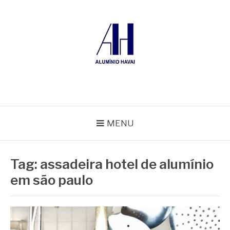
Pular
para
o
conteúdo
ALUMÍNIO HAVAÍ
Blog Alumínio Havaí
MENU
Tag:
assadeira hotel de alumínio
em são paulo