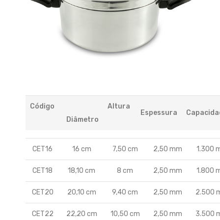
Previous
Next
Código
Altura
Espessura
Capacida
Diâmetro
CET16
16 cm
7,50 cm
2,50 mm
1.300 m
CET18
18,10 cm
8 cm
2,50 mm
1.800 m
CET20
20,10 cm
9,40 cm
2,50 mm
2.500 
CET22
22,20 cm
10,50 cm
2,50 mm
3.500 