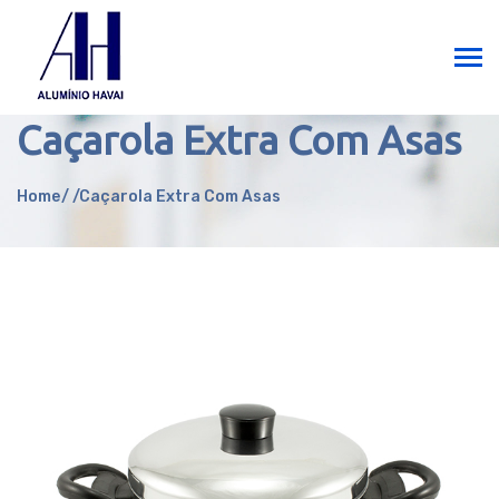
SELECT * FROM categories where cat_id = 22
Caçarola Extra Com Asas
Home
Caçarola Extra Com Asas